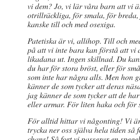
vi dem? Jo, vi lär våra barn att vi är
otrillräckliga, för smala, för breda,
kanske till och med osexiga.
Patetiska är vi, allihop. Till och me
på att vi inte bara kan förstå att vi 
likadana ut. Ingen skillnad. Du kans
du har för stora bröst, eller för s
som inte har några alls. Men hon g
känner de som tycker att deras näsa
jag känner de som tycker att de ha
eller armar. För liten haka och för s
För alltid hittar vi någonting! Vi är
trycka ner oss själva hela tiden så f
chans! Så fort vi passerar en spegel