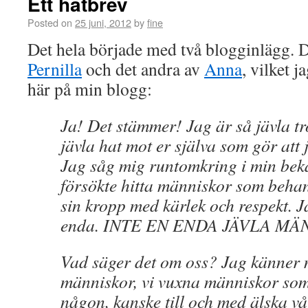
Ett hatbrev
Posted on
25 juni, 2012
by
fine
Det hela började med två blogginlägg. D
Pernilla
och det andra av
Anna
, vilket j
här på min blogg:
Ja! Det stämmer! Jag är så jävla trö
jävla hat mot er själva som gör att 
Jag såg mig runtomkring i min bek
försökte hitta människor som behan
sin kropp med kärlek och respekt. J
enda. INTE EN ENDA JÄVLA MÄ
Vad säger det om oss? Jag känner 
människor, vi vuxna människor som
någon, kanske till och med älska v