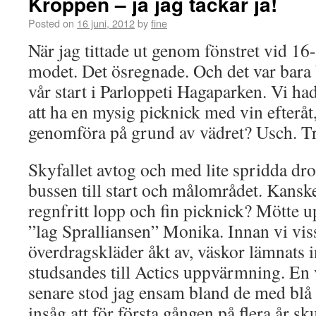
Kroppen – ja jag tackar ja!
Posted on
16 juni, 2012
by
fine
När jag tittade ut genom fönstret vid 16-
modet. Det ösregnade. Och det var bara b
vår start i Parloppeti Hagaparken. Vi h
att ha en mysig picknick med vin efteråt, 
genomföra på grund av vädret? Usch. Tr
Skyfallet avtog och med lite spridda dro
bussen till start och målområdet. Kanske 
regnfritt lopp och fin picknick? Mötte u
”lag Spralliansen” Monika. Innan vi vis
överdragskläder åkt av, väskor lämnats i
studsandes till Actics uppvärmning. E
senare stod jag ensam bland de med bl
insåg att för första gången på flera år sk