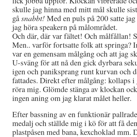
fick jobba uppför. Klockan vibrerade oc
skulle jag hinna med mitt mål skulle si
gå
snabbt!
Med en puls på 200 satte jag 
jag höra speakern på målområdet.
Och där, där var fältet! Och målfållan! 
Men.. varför fortsatte folk att springa? I
var en gemensam målgång och att jag sk
U-sväng för att nå den gick dyrbara seku
igen och paniksprang runt kurvan och 
fattades. Direkt efter målgång: kollaps i
röra mig. Glömde stänga av klockan ocks
ingen aning om jag klarat målet heller.
Efter bassning av en funktionär pallrade
medalj och ställde mig i kö för att få de
plastpåsen med bana, kexchoklad mm. D