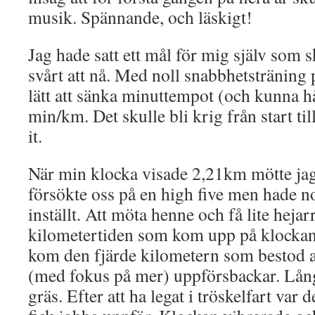
musik. Spännande, och läskigt!
Jag hade satt ett mål för mig själv som s
svårt att nå. Med noll snabbhetsträning p
lätt att sänka minuttempot (och kunna h
min/km. Det skulle bli krig från start til
it.
När min klocka visade 2,21km mötte ja
försökte oss på en high five men hade nog
inställt. Att möta henne och få lite heja
kilometertiden som kom upp på klockan
kom den fjärde kilometern som bestod a
(med fokus på mer) uppförsbackar. Långa
gräs. Efter att ha legat i tröskelfart var 