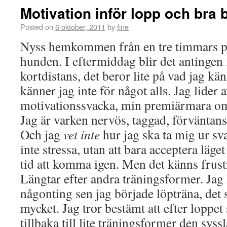
Motivation inför lopp och bra 
Posted on
6 oktober, 2011
by
fine
Nyss hemkommen från en tre timmars 
hunden. I eftermiddag blir det antingen f
kortdistans, det beror lite på vad jag kä
känner jag inte för något alls. Jag lider 
motivationssvacka, min premiärmara om 
Jag är varken nervös, taggad, förväntans
Och jag
vet inte
hur jag ska ta mig ur sva
inte stressa, utan att bara acceptera läge
tid att komma igen. Men det känns frus
Längtar efter andra träningsformer. Jag 
någonting sen jag började löpträna, det
mycket. Jag tror bestämt att efter loppe
tillbaka till lite träningsformer den sy