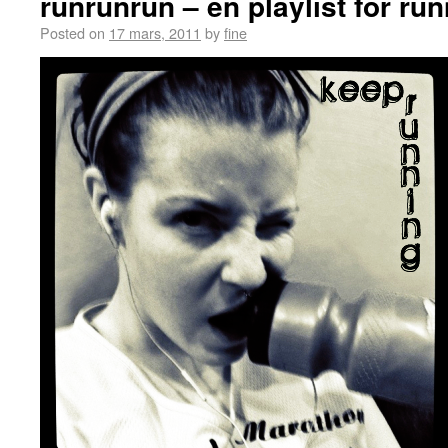
runrunrun – en playlist for ru
Posted on
17 mars, 2011
by
fine