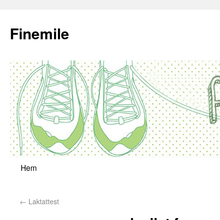
Finemile
Hem
←
Laktattest