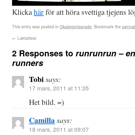
Klicka
här
för att höra svettiga tjejens 
This entry was posted in
Okategoriserade
. Bookmark the
permal
←
Laktattest
2 Responses to
runrunrun – en 
runners
Tobi
says:
17 mars, 2011 at 11:35
Het bild. =)
Camilla
says:
18 mars, 2011 at 09:07